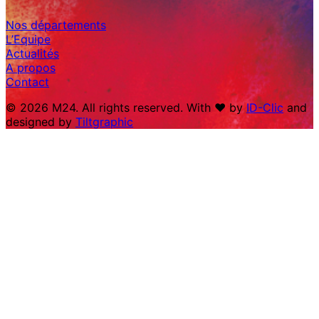
Nos départements
L’Equipe
Actualités
A propos
Contact
© 2026 M24. All rights reserved. With ♥︎ by
ID-Clic
and
designed by
Tiltgraphic