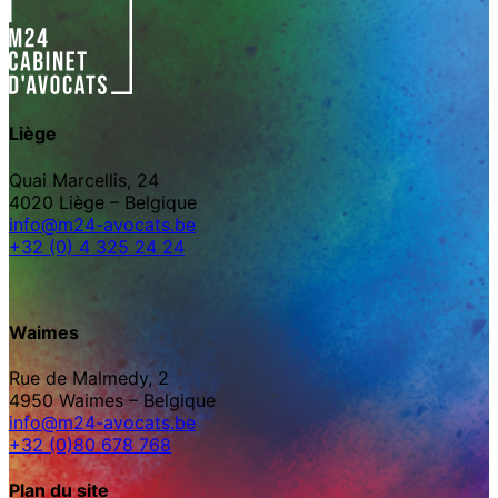
Liège
Quai Marcellis, 24
4020 Liège – Belgique
info@m24-avocats.be
+32 (0) 4 325 24 24
Waimes
Rue de Malmedy, 2
4950 Waimes – Belgique
info@m24-avocats.be
+32 (0)80 678 768
Plan du site